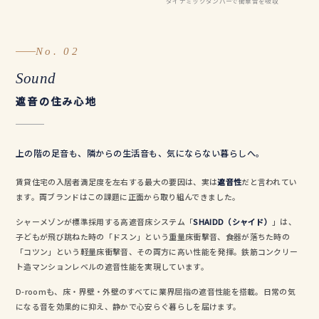
ダイナミックダンパーで衝撃音を吸収
No. 02
Sound
遮音の住み心地
上の階の足音も、隣からの生活音も、気にならない暮らしへ。
賃貸住宅の入居者満足度を左右する最大の要因は、実は
遮音性
だと言われてい
ます。両ブランドはこの課題に正面から取り組んできました。
シャーメゾンが標準採用する高遮音床システム「
SHAIDD（シャイド）
」は、
子どもが飛び跳ねた時の「ドスン」という重量床衝撃音、食器が落ちた時の
「コツン」という軽量床衝撃音、その両方に高い性能を発揮。鉄筋コンクリー
ト造マンションレベルの遮音性能を実現しています。
D-roomも、床・界壁・外壁のすべてに業界屈指の遮音性能を搭載。日常の気
になる音を効果的に抑え、静かで心安らぐ暮らしを届けます。