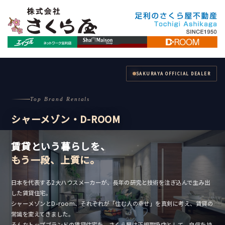
SAKURAYA OFFICIAL DEALER
Top Brand Rentals
シャーメゾン・D-ROOM
賃貸という暮らしを、
もう一段、上質に。
日本を代表する2大ハウスメーカーが、長年の研究と技術を注ぎ込んで生み出
した賃貸住宅。
シャーメゾンとD-room、それぞれが「住む人の幸せ」を真剣に考え、賃貸の
常識を変えてきました。
そんなトップブランドの賃貸住宅を、さくら屋は正規取扱店として、自信を持