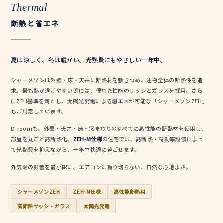
Thermal
断熱と省エネ
夏は涼しく、冬は暖かい。光熱費にもやさしい一年中。
シャーメゾンは外壁・床・天井に断熱材を敷きつめ、建物全体の断熱性を追
求。最も熱が逃げやすい窓には、優れた性能のサッシとガラスを採用。さら
にZEH基準を満たし、太陽光発電による創エネが可能な「シャーメゾンZEH」
もご用意しています。
D-roomも、外壁・天井・床・窓まわりのすべてに高性能の断熱材を使用し、
部屋を丸ごと高断熱化。
ZEH-M仕様
の住宅では、高断熱・高効率設備によっ
て光熱費を抑えながら、一年中快適に過ごせます。
外気温の影響を最小限に。エアコンに頼り切らない、自然な心地よさ。
シャーメゾンZEH
ZEH-M仕様
高性能断熱材
高断熱サッシ・ガラス
太陽光発電