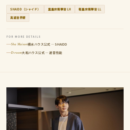
SHAIDD（シャイド）
重量床衝撃音 LH
軽量床衝撃音 LL
高遮音界壁
FOR MORE DETAILS
積水ハウス公式 — SHAIDD
Sha Maison
大和ハウス公式 — 遮音性能
D-room