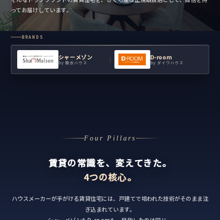
ってお届けしています。
BRANDS
シャーメゾン
D-room
by 積水ハウス
by ダイワハウス
Four Pillars
賃貸の常識を、変えてきた。
4つの核心。
ハウスメーカーが手がける賃貸住宅には、戸建てで培われた技術がそのまま注
ぎ込まれています。
シャーメゾンもD-roomも、目指したのは同じ。