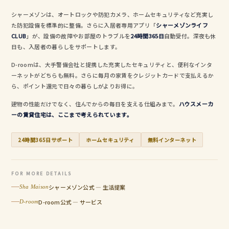
シャーメゾンは、オートロックや防犯カメラ、ホームセキュリティなど充実し
た防犯設備を標準的に整備。さらに入居者専用アプリ「
シャーメゾンライフ
CLUB
」が、設備の故障やお部屋のトラブルを
24時間365日
自動受付。深夜も休
日も、入居者の暮らしをサポートします。
D-roomは、大手警備会社と提携した充実したセキュリティと、便利なインタ
ーネットがどちらも無料。さらに毎月の家賃をクレジットカードで支払えるか
ら、ポイント還元で日々の暮らしがよりお得に。
建物の性能だけでなく、住んでからの毎日を支える仕組みまで。
ハウスメーカ
ーの賃貸住宅は、ここまで考えられています。
24時間365日サポート
ホームセキュリティ
無料インターネット
FOR MORE DETAILS
シャーメゾン公式 — 生活提案
Sha Maison
D-room公式 — サービス
D-room