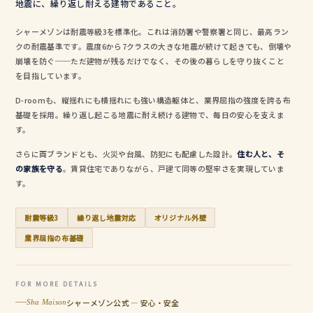
地震に、繰り返し耐える建物であること。
シャーメゾンは耐震等級3を標準化。これは消防署や警察署と同じ、最高ラン
クの耐震基準です。震度6から7クラスの大きな地震が続けて起きても、倒壊や
崩壊を防ぐ──ただ建物が残るだけでなく、その後の暮らしを守り抜くこと
を目指しています。
D-roomも、縦揺れにも横揺れにも強い構造躯体と、業界屈指の強度を誇る布
基礎を採用。繰り返し起こる地震に耐え続ける建物で、毎日の安心を支えま
す。
さらに両ブランドとも、火災や台風、防犯にも配慮した設計。
住む人と、そ
の家族を守る
。賃貸住宅でありながら、戸建て同等の堅牢さを実現していま
す。
耐震等級3
繰り返し地震対応
オリジナル外壁
業界屈指の布基礎
FOR MORE DETAILS
シャーメゾン公式 — 安心・安全
Sha Maison